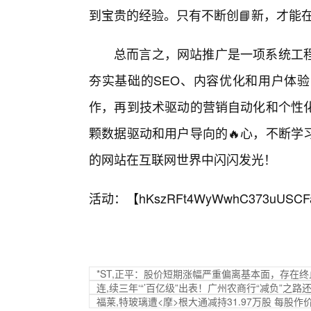
到宝贵的经验。只有不断创📘新，才能
总而言之，网站推广是一项系统工程
夯实基础的SEO、内容优化和用户体
作，再到技术驱动的营销自动化和个性
颗数据驱动和用户导向的🔥心，不断学
的网站在互联网世界中闪闪发光！
活动：【
hKszRFt4WyWwhC373uUSCF
*ST,正平：股价短期涨幅严重偏离基本面，存在
连,续三年‘“’百亿级”出表！广州农商行“减负”之路
福莱,特玻璃遭<摩>根大通减持31.97万股 每股作价