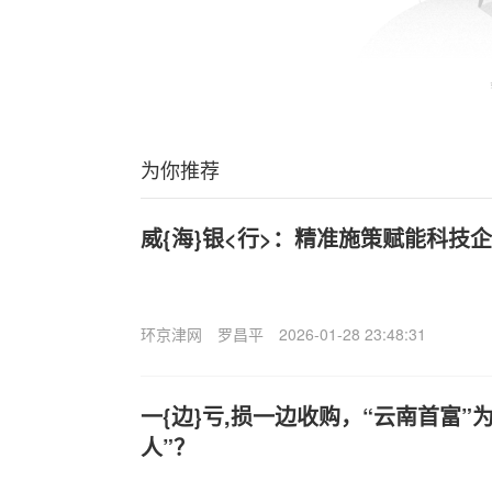
为你推荐
威{海}银<行>：精准施策赋能科技
环京津网
罗昌平
2026-01-28 23:48:31
一{边}亏,损一边收购，“云南首富”
人”？