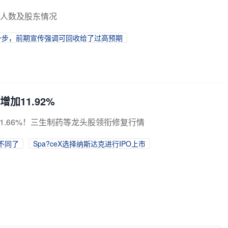
东人数及股东情况
一步，前期宣传强调可回收给了过高预期
加11.92%
探1.66%！三生制药等龙头股领衔修复行情
不同了
Spa?ceX选择纳斯达克进行IPO上市