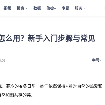
视频
投资
数据
信披+
专题
服务
怎么用？新手入门步骤与常见
字号
8:08
。寒冷的🔥冬日里，她们依然保持⭐着对自然的热爱和
自然和谐共存的美。