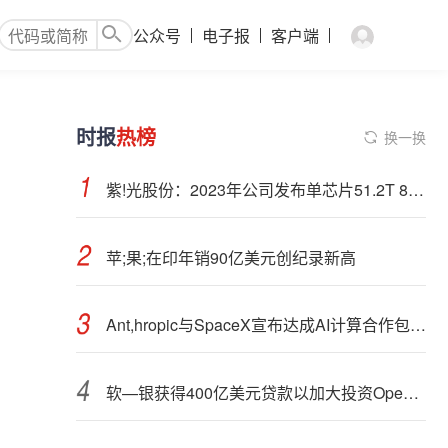
公众号
电子报
客户端
时报
热榜
换一换
紫!光股份：2023年公司发布单芯片51.2T 800G CPO硅光交换机
苹;果;在印年销90亿美元创纪录新高
Ant,hropic与SpaceX宣布达成AI计算合作包括太空开发
软—银获得400亿美元贷款以加大投资OpenAI