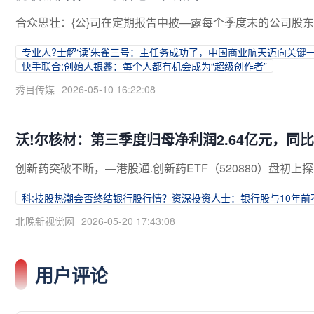
合众思壮：{公}司在定期报告中披—露每个季度末的公司股
专业人?士解‘读’朱雀三号：主任务成功了，中国商业航天迈向关键
快手联合;创始人银鑫：每个人都有机会成为“超级创作者”
秀目传媒
2026-05-10 16:22:08
沃!尔核材：第三季度归母净利润2.64亿元，同比增
创新药突破不断，—港股通.创新药ETF（520880）盘初上
科;技股热潮会否终结银行股行情？资深投资人士：银行股与10年前
北晚新视觉网
2026-05-20 17:43:08
用户评论