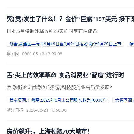
究{竟}发生了什么！？金价“巨震”157美元 接
日本,5月将额外释放约20天的国家石油储备
紫金,黄金国—际于9月19日至9月24日招股 预计9月29日上市
伊
学习网
2026-05-13 13:29:08
舌:尖上的效率革命 食品消费业“智造”进行时
金:融街论坛|金融如何赋能科技服务业高质量发展？
武商集团,：截至.2025年6月末公司股东数为40800户
大幅回调
浙江日报
2026-05-21 13:58:08
房价飙升;，上海领跑70大城市！