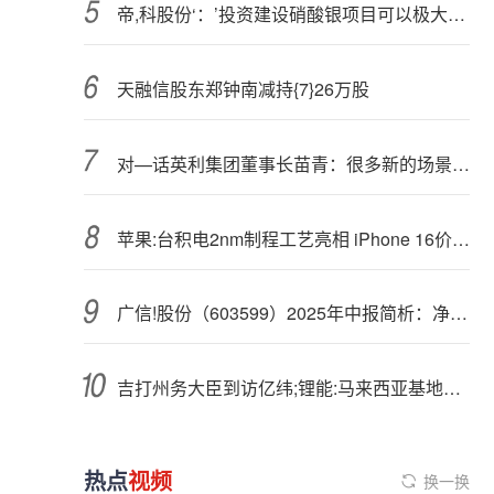
帝,科股份‘：’投资建设硝酸银项目可以极大程度地保障供应链安全性与稳定性
天融信股东郑钟南减持{7}26万股
对—话英利集团董事长苗青：很多新的场景出现，背后源于技术和产品的创新
苹果:台积电2nm制程工艺亮相 iPhone 16价比老人机果粉破防！
广信!股份（603599）2025年中报简析：净利润同比下降14.95%
吉打州务大臣到访亿纬;锂能:马来西亚基地，共绘协同发展新蓝图
热点
视频
换一换