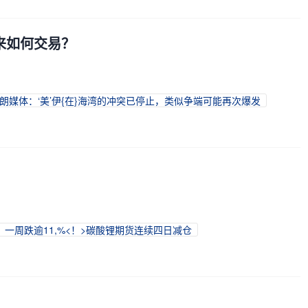
下来如何交易？
朗媒体：‘美’伊{在}海湾的冲突已停止，类似争端可能再次爆发
，一周跌逾11,%<！>碳酸锂期货连续四日减仓