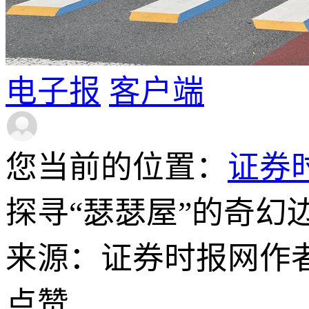
电子报
客户端
您当前的位置：
证券
探寻“瑟瑟屋”的奇幻
来源：证券时报网
作
点赞