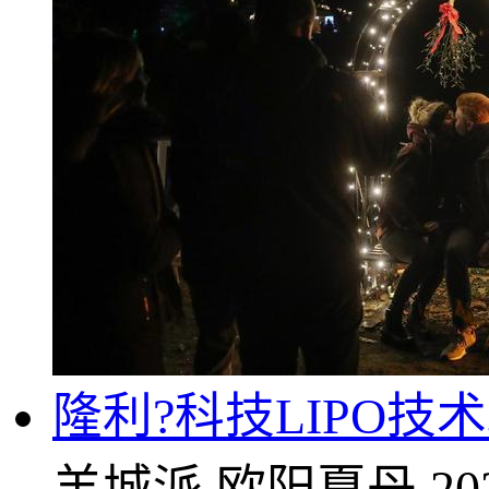
隆利?科技LIPO技
羊城派
欧阳夏丹
20