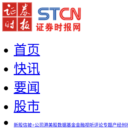
首页
快讯
要闻
股市
新股
信披+
公司
港美股
数据
基金
金融
视听
评论
专题
产经
创