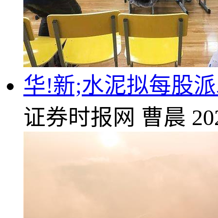
华!新;水泥拟每股派
证券时报网
曹晨
20