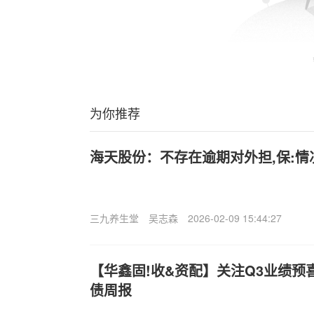
为你推荐
海天股份：不存在逾期对外担,保:情
三九养生堂
吴志森
2026-02-09 15:44:27
【华鑫固!收&资配】关注Q3业绩预
债周报