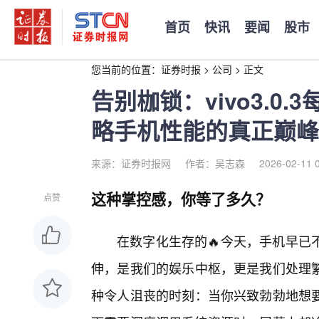
首页
快讯
要闻
股市
您当前的位置：
证券时报
>
公司
>
正文
告别枷锁：vivo3.0
略手机性能的真正巅峰
来源：证券时报网
作者：吴志森
2026-02-11 
这种掌控感，你等了多久？
点赞
在数字化生存的🔥今天，手机早已
伸，是我们的娱乐中枢，更是我们处理
种令人沮丧的时刻：当你兴致勃勃地想