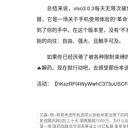
总结来说，vivo3.0.3每天无
替，它是一场关于手机使用体验的“革命
到了你的手中。在这个版本里，没有“不
始的向往：自由、强大、且触手可及。
如果你已经厌倦了被各种限制束缚
🔥解药。现在就行动吧，去感受那份本
活动：【
hKszRFt4WyWwhC373uUSCF
贝森<特>称将考虑所有选项以协助米莱治理下的
影视飓风网{店}三十天:销售额超1000万，为什
复—星!医药拟联合华润系等设立10亿私募 复星安